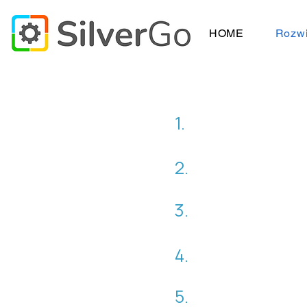
HOME
Rozwi
1.
Dla właściciel
2.
Dla Koordynat
3.
Dla HR / mena
4.
Dla menedżeró
5.
Dla opiekunó