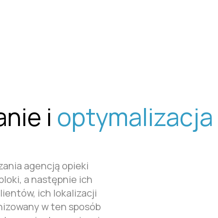
a.
Umów prezentację
nie i
optymalizacja
ania agencją opieki
loki, a następnie ich
entów, ich lokalizacji
anizowany w ten sposób