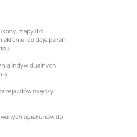
ikony, mapy itd.,
m ekranie, co daje pełen
isu.
ania indywidualnych
n-y ​
 przejazdów między
owanych opiekunów do