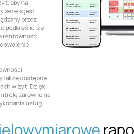
yt, aby na
y serwis jest
ządzany przez
o podkreślić, że
a rentowność
zadowolenie
towności
ą także dostępne
ch wizyt. Dzięki
ntrolę zarówno na
wykonania usług.
ielowymiarowe
rapo