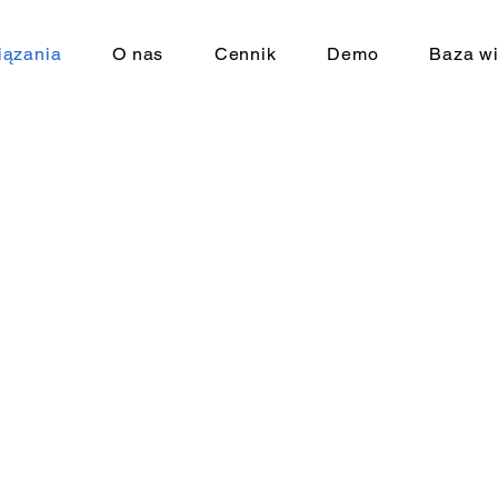
ązania
O nas
Cennik
Demo
Baza w
i i dyrektorów zarządzających
orów opieki
dżerów rekrutacji
w administracyjnych oraz finansowyc
w