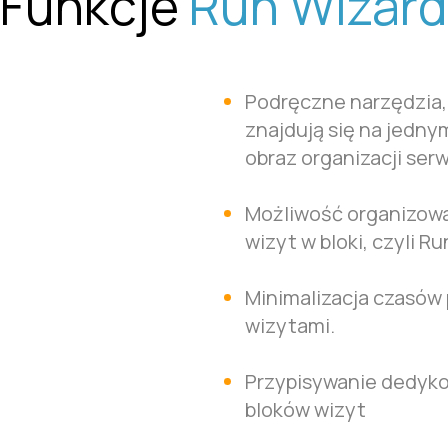
Funkcje
Run Wizard
Podręczne narzędzia, 
znajdują się na jedny
obraz organizacji serw
Możliwość organizow
wizyt w bloki, czyli Ru
Minimalizacja czasów
wizytami.
Przypisywanie dedyk
bloków wizyt​