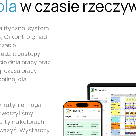
ola
w czasie rzeczy
lityczne, system
ą Ci kontrolę nad
czasie
ledzić postępy
ie dnia pracy oraz
i czasu pracy
bilnej dla
j rutynie mogą
stworzyliśmy
rty na kolorach,
uważyć. Wystarczy