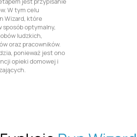
tapem jest przypisanie
w. W tym celu
n Wizard, które
 w sposób optymalny,
obów ludzkich,
tów oraz pracowników.
zia, ponieważ jest ono
cji opieki domowej i
zających.